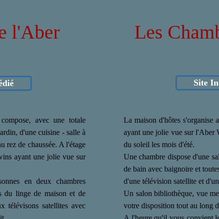
e l'Aber
Les Chamb
Site I
édié
 compose, avec une totale
La maison d'hôtes s'organise 
rdin, d'une cuisine - salle à
ayant une jolie vue sur l'Aber
u rez de chaussée. A l'étage
du soleil les mois d'été.
ins ayant une jolie vue sur
Une chambre dispose d'une sall
de bain avec baignoire et tout
ersonnes en deux chambres
d'une télévision satellite et d'u
 du linge de maison et de
Un salon bibliothèque, vue mer
 télévisons satellites avec
votre disposition tout au long d
t.
A l'heure qu'il vous convient le